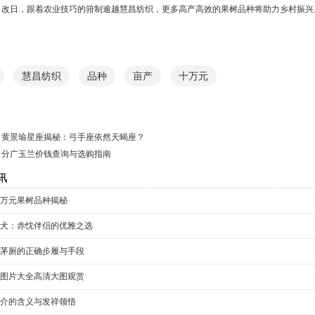
。改日，跟着农业技巧的箝制逾越慧昌纺织，更多高产高效的果树品种将助力乡村振兴
慧昌纺织
品种
亩产
十万元
：
黄景瑜星座揭秘：弓手座依然天蝎座？
：
分广玉兰价钱查询与选购指南
讯
万元果树品种揭秘
犬：赤忱伴侣的优雅之选
茅厕的正确步履与手段
图片大全高清大图观赏
介的含义与发祥领悟