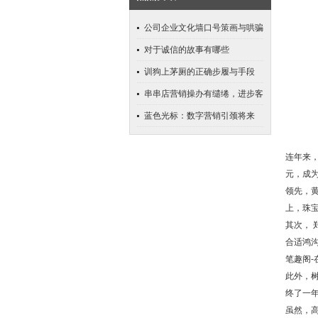
公司企业文化墙口号策画与哄骗
对于诚信的故事有哪些
训狗上茅厕的正确步履与手段
串串店营销操办有缱绻，进步客
流与功绩
蓝色光标：数字营销引颈将来
连年来
元，成
领先，
上，
珠
其次，
合适鸿
笔趣阁-
此外，
终了一
虽然，