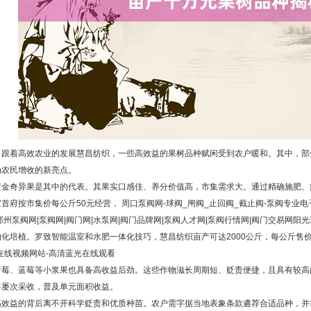
，跟着高效农业的发展慧昌纺织，一些高效益的果树品种赋闲受到农户暖和。其中，部
为农民增收的新亮点。
黄金奇异果是其中的代表。其果实口感佳、养分价值高，市集需求大。通过精确施肥、病
宝首府
按市集价每公斤50元经营，
周口泵阀网-球阀_闸阀_止回阀_截止阀-泵阀专业
郑州泵阀网|泵阀网|阀门网|水泵网|阀门品牌网|泵阀人才网|泵阀行情网|阀门交易网
阳光
沟化培植。罗致智能温室和水肥一体化技巧，
慧昌纺织
亩产可达2000公斤，每公斤售
在线视频网站-高清蓝光在线观看
树莓、蓝莓等小浆果也具备高收益后劲。这些作物滋长周期短、贬责便捷，且具有较高
年屡次采收，普及单元面积收益。
高效益的背后离不开科学贬责和优质种苗。农户需字据当地表象条款遴荐合适品种，并