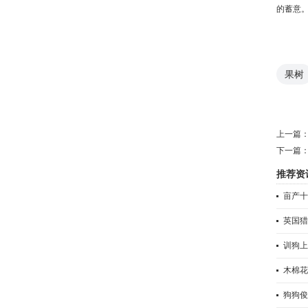
的蓄意
果树
上一篇
下一篇
推荐资
亩产十
英国猎
训狗上
木棉花
狗狗俊