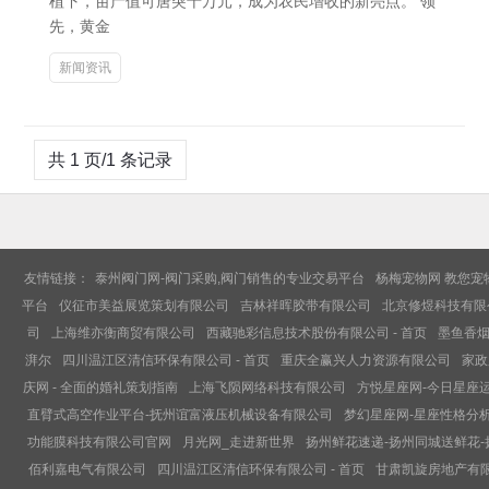
植下，亩产值可唐突十万元，成为农民增收的新亮点。 领
先，黄金
新闻资讯
共 1 页/1 条记录
友情链接：
泰州阀门网-阀门采购,阀门销售的专业交易平台
杨梅宠物网 教您宠
平台
仪征市美益展览策划有限公司
吉林祥晖胶带有限公司
北京修煜科技有限
司
上海维亦衡商贸有限公司
西藏驰彩信息技术股份有限公司 - 首页
墨鱼香烟
湃尔
四川温江区清信环保有限公司 - 首页
重庆全赢兴人力资源有限公司
家政
庆网 - 全面的婚礼策划指南
上海飞陨网络科技有限公司
方悦星座网-今日星座
直臂式高空作业平台-抚州谊富液压机械设备有限公司
梦幻星座网-星座性格分析
功能膜科技有限公司官网
月光网_走进新世界
扬州鲜花速递-扬州同城送鲜花
佰利嘉电气有限公司
四川温江区清信环保有限公司 - 首页
甘肃凯旋房地产有限公