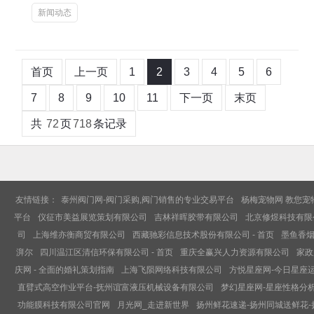
新闻动态
首页
上一页
1
2
3
4
5
6
7
8
9
10
11
下一页
末页
共
72
页
718
条记录
友情链接：
泰州阀门网-阀门采购,阀门销售的专业交易平台
杨梅宠物网 教您宠
平台
仪征市美益展览策划有限公司
吉林祥晖胶带有限公司
北京修煜科技有限
司
上海维亦衡商贸有限公司
西藏驰彩信息技术股份有限公司 - 首页
墨鱼香烟
湃尔
四川温江区清信环保有限公司 - 首页
重庆全赢兴人力资源有限公司
家政
庆网 - 全面的婚礼策划指南
上海飞陨网络科技有限公司
方悦星座网-今日星座
直臂式高空作业平台-抚州谊富液压机械设备有限公司
梦幻星座网-星座性格分析
功能膜科技有限公司官网
月光网_走进新世界
扬州鲜花速递-扬州同城送鲜花