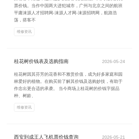
票价钱。当作中国两大进犯城市，广州与北京之间的航班
平庸涞源人才招聘网-涞源人才网-涞源招聘网，航路浩
荡，搭客不
维修资讯
桂花树价钱表及选购指南
2026-05-24
桂花树因其芬芳的花香和不雅赏价值，成为好多家庭和园
林爱好的植物。在购买前了解其价钱及选购妙技，有助于
作念出更合适的承袭。 当今商场上桂花树的价钱字据品
种、树龄、
维修资讯
西安到成王人飞机票价钱查询
2026-05-21