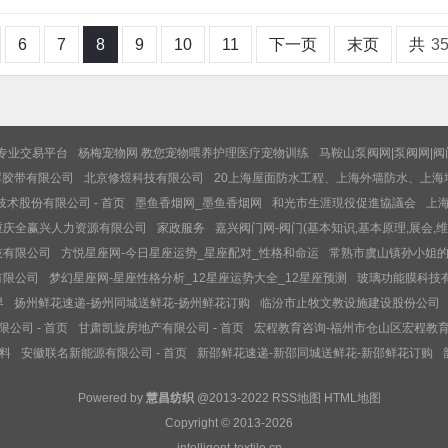
6
7
8
9
10
11
下一页
末页
共
3
的专业交易平台
杨梅宠物网 教您宠物喂养护理医疗宠物训练
马鞍山泵阀网|泵阀网|阀
晖胶带有限公司
北京修煜科技有限公司
20上海屋面防水工程、上海外墙防水、上海
术股份有限公司 - 首页
墨鱼香烟网_墨鱼香烟网
和光市生涯現役促進協議会
上海
重庆全赢兴人力资源有限公司
家政服务
嘉兴阀门网-阀门(基本知识,基本原理,展会,维
技有限公司
方悦星座网-今日星座运势_星座配对_性格和命运
常熟市虞山镇孙小姐
有限公司
梦幻星座网-星座性格分析_12星座运势大全_12星座预测
玻璃功能膜科技
界
扬州鲜花速递-扬州同城送鲜花-扬州鲜花订购
临汾市止牧文教设施建设股份公司
公司 - 首页
甘肃凯旋房地产有限公司 - 首页
宏程教育咨询-福州市仓山区宏程教
材料
安徽联名新能源有限公司 - 首页
新邵鲜花速递-新邵同城送鲜花-新邵鲜花订购
Powered by
慧昌纺织
@2013-2022
RSS地图
HTML地图
Copyright
© 2013-2026