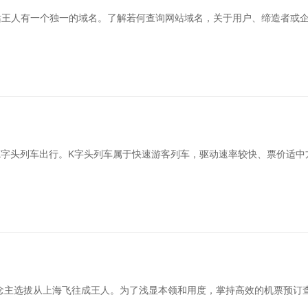
网站王人有一个独一的域名。了解若何查询网站域名，关于用户、缔造者或
字头列车出行。K字头列车属于快速游客列车，驱动速率较快、票价适中方
念主选拔从上海飞往成王人。为了浅显本领和用度，掌持高效的机票预订查