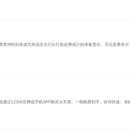
车票查询时刻表成为东说念主们出行前必弗成少的准备责任。无论是乘坐火
选通过12306官网或手机APP购买火车票。一朝购票到手，奈何快速、