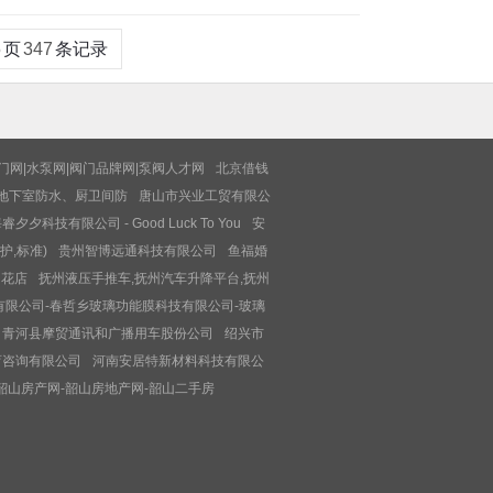
5
页
347
条记录
门网|水泵网|阀门品牌网|泵阀人才网
北京借钱
地下室防水、厨卫间防
唐山市兴业工贸有限公
睿夕夕科技有限公司 - Good Luck To You
安
护,标准)
贵州智博远通科技有限公司
鱼福婚
的花店
抚州液压手推车,抚州汽车升降平台,抚州
有限公司-春哲乡玻璃功能膜科技有限公司-玻璃
青河县摩贸通讯和广播用车股份公司
绍兴市
育咨询有限公司
河南安居特新材料科技有限公
韶山房产网-韶山房地产网-韶山二手房