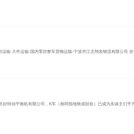
棉纱运输-大件运输-国内零担整车货物运输-宁波市江北翔发物流有限公司
峰区好特动平衡机有限公司，K车（相同指地铁或轻轨）已成为东谈主们平