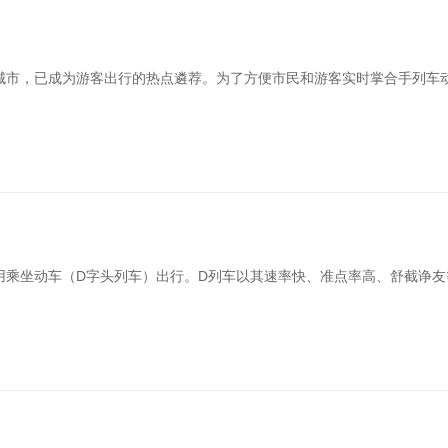
城市，已成为游客出行的热点遴荐。为了方便市民和游客实时掌合手列车动
用乘坐动车（D字头列车）出行。D列车以其速率快、准点率高、舒截诤