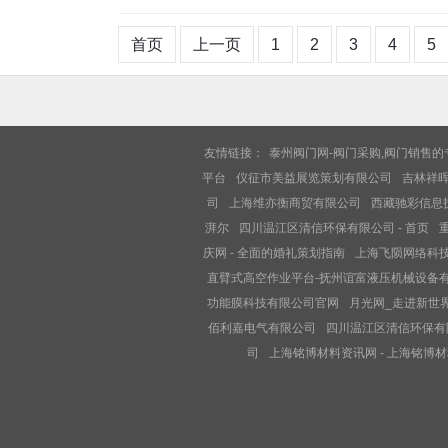
首页
上一页
1
2
3
4
5
友情链接：
泰州阀门网-阀门采购,阀门销售
平台
仪征市美益展览策划有限公司
吉林祥
司
上海维亦衡商贸有限公司
西藏驰彩信息技
湃尔
四川温江区清信环保有限公司 - 首页
庆网 - 全面的婚礼策划指南
上海飞陨网络科
直臂式高空作业平台-抚州谊富液压机械设备
功能膜科技有限公司官网
月光网_走进新世
佰利嘉电气有限公司
四川温江区清信环保有限
司
上海铭博材料资讯网 - 上海铭博