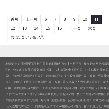
首页
上一页
6
7
8
9
10
11
12
13
14
15
16
下一页
末页
共
35
页
347
条记录
友情链接：
泰州阀门网-阀门采购,阀门销售的专业交易平台
杨梅宠物网 教您宠
平台
仪征市美益展览策划有限公司
吉林祥晖胶带有限公司
北京修煜科技有限
司
上海维亦衡商贸有限公司
西藏驰彩信息技术股份有限公司 - 首页
墨鱼香烟
湃尔
四川温江区清信环保有限公司 - 首页
重庆全赢兴人力资源有限公司
家政
庆网 - 全面的婚礼策划指南
上海飞陨网络科技有限公司
方悦星座网-今日星座
直臂式高空作业平台-抚州谊富液压机械设备有限公司
梦幻星座网-星座性格分析
功能膜科技有限公司官网
月光网_走进新世界
扬州鲜花速递-扬州同城送鲜花
佰利嘉电气有限公司
四川温江区清信环保有限公司 - 首页
甘肃凯旋房地产有限公