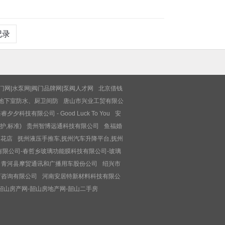
记录
门网|水泵网|阀门品牌网|泵阀人才网
北京借钱
地下室防水、厨卫间防
唐山市兴业工贸有限公
睿夕夕科技有限公司 - Good Luck To You
安
护,标准)
贵州智博远通科技有限公司
鱼福婚
的花店
抚州液压手推车,抚州汽车升降平台,抚州
有限公司-春哲乡玻璃功能膜科技有限公司-玻璃
青河县摩贸通讯和广播用车股份公司
绍兴市
育咨询有限公司
河南安居特新材料科技有限公
韶山房产网-韶山房地产网-韶山二手房