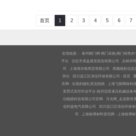
首页
1
2
3
4
5
6
7
友情链接：
泰州阀门网-阀门采购,阀门销售
平台
仪征市美益展览策划有限公司
吉林祥
司
上海维亦衡商贸有限公司
西藏驰彩信息技
湃尔
四川温江区清信环保有限公司 - 首页
庆网 - 全面的婚礼策划指南
上海飞陨网络科
直臂式高空作业平台-抚州谊富液压机械设备
功能膜科技有限公司官网
月光网_走进新世
佰利嘉电气有限公司
四川温江区清信环保有限
司
上海铭博材料资讯网 - 上海铭博