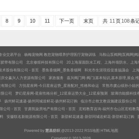
8
9
10
11
下一页
末页
共
11
页
108
条
的专业交易平台
杨梅宠物网 教您宠物喂养护理医疗宠物训练
马鞍山泵阀网|泵阀网|阀
晖胶带有限公司
北京修煜科技有限公司
20上海屋面防水工程、上海外墙防水、上海
术股份有限公司 - 首页
墨鱼香烟网_墨鱼香烟网
和光市生涯現役促進協議会
上海
重庆全赢兴人力资源有限公司
家政服务
嘉兴阀门网-阀门(基本知识,基本原理,展会,维
技有限公司
方悦星座网-今日星座运势_星座配对_性格和命运
常熟市虞山镇孙小姐
有限公司
梦幻星座网-星座性格分析_12星座运势大全_12星座预测
玻璃功能膜科技
界
扬州鲜花速递-扬州同城送鲜花-扬州鲜花订购
临汾市止牧文教设施建设股份公司
公司 - 首页
甘肃凯旋房地产有限公司 - 首页
宏程教育咨询-福州市仓山区宏程教
材料
安徽联名新能源有限公司 - 首页
新邵鲜花速递-新邵同城送鲜花-新邵鲜花订购
Powered by
慧昌纺织
@2013-2022
RSS地图
HTML地图
Copyright
© 2013-2026