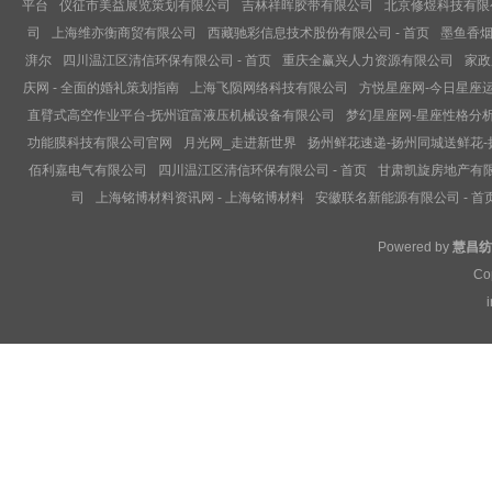
平台
仪征市美益展览策划有限公司
吉林祥晖胶带有限公司
北京修煜科技有限
司
上海维亦衡商贸有限公司
西藏驰彩信息技术股份有限公司 - 首页
墨鱼香烟
湃尔
四川温江区清信环保有限公司 - 首页
重庆全赢兴人力资源有限公司
家政
庆网 - 全面的婚礼策划指南
上海飞陨网络科技有限公司
方悦星座网-今日星座
直臂式高空作业平台-抚州谊富液压机械设备有限公司
梦幻星座网-星座性格分析
功能膜科技有限公司官网
月光网_走进新世界
扬州鲜花速递-扬州同城送鲜花
佰利嘉电气有限公司
四川温江区清信环保有限公司 - 首页
甘肃凯旋房地产有限公
司
上海铭博材料资讯网 - 上海铭博材料
安徽联名新能源有限公司 - 首
Powered by
慧昌纺
Co
i