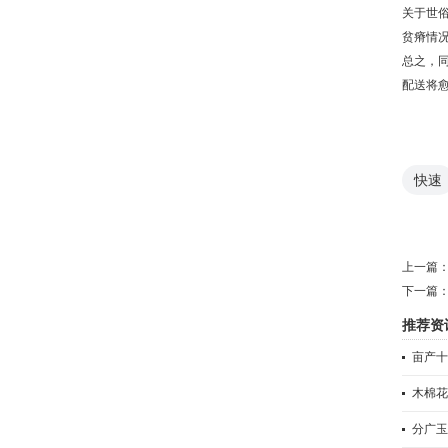
关于世
贫瘠情
总之，
配送将
快速
上一篇
下一篇
推荐资
亩产十
木棉花
分广玉