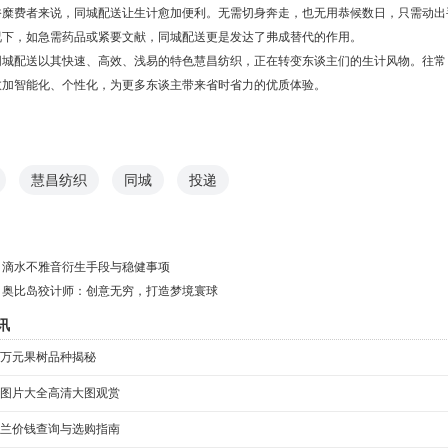
俗糜费者来说，同城配送让生计愈加便利。无需切身奔走，也无用恭候数日，只需动出
况下，如急需药品或紧要文献，同城配送更是发达了弗成替代的作用。
同城配送以其快速、高效、浅易的特色慧昌纺织，正在转变东谈主们的生计风物。往常
愈加智能化、个性化，为更多东谈主带来省时省力的优质体验。
慧昌纺织
同城
投递
：
滴水不雅音衍生手段与稳健事项
：
奥比岛狡计师：创意无穷，打造梦境寰球
讯
万元果树品种揭秘
图片大全高清大图观赏
兰价钱查询与选购指南