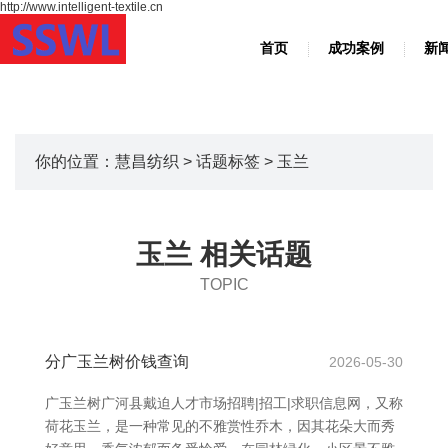
http://www.intelligent-textile.cn
首页
成功案例
新
你的位置：
慧昌纺织
>
话题标签
> 玉兰
玉兰 相关话题
TOPIC
分广玉兰树价钱查询
2026-05-30
广玉兰树广河县戴迫人才市场招聘|招工|求职信息网，又称
荷花玉兰，是一种常见的不雅赏性乔木，因其花朵大而秀