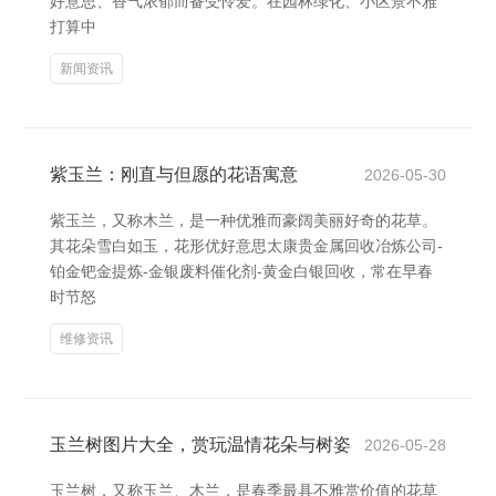
好意思、香气浓郁而备受怜爱。在园林绿化、小区景不雅
打算中
新闻资讯
紫玉兰：刚直与但愿的花语寓意
2026-05-30
紫玉兰，又称木兰，是一种优雅而豪阔美丽好奇的花草。
其花朵雪白如玉，花形优好意思太康贵金属回收冶炼公司-
铂金钯金提炼-金银废料催化剂-黄金白银回收，常在早春
时节怒
维修资讯
玉兰树图片大全，赏玩温情花朵与树姿
2026-05-28
玉兰树，又称玉兰、木兰，是春季最具不雅赏价值的花草