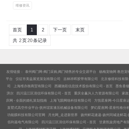
维修资讯
首页
1
2
下一页
末页
共
2
页
20
条记录
友情链接：
泰州阀门网-阀门采购,阀门销售的专业交易平台
杨梅宠物网 教您宠
平台
仪征市美益展览策划有限公司
吉林祥晖胶带有限公司
北京修煜科技有限
司
上海维亦衡商贸有限公司
西藏驰彩信息技术股份有限公司 - 首页
墨鱼香烟
湃尔
四川温江区清信环保有限公司 - 首页
重庆全赢兴人力资源有限公司
家政
庆网 - 全面的婚礼策划指南
上海飞陨网络科技有限公司
方悦星座网-今日星座
直臂式高空作业平台-抚州谊富液压机械设备有限公司
梦幻星座网-星座性格分析
功能膜科技有限公司官网
月光网_走进新世界
扬州鲜花速递-扬州同城送鲜花
佰利嘉电气有限公司
四川温江区清信环保有限公司 - 首页
甘肃凯旋房地产有限公