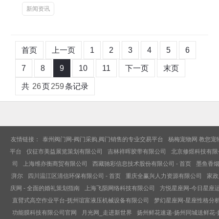
新闻资讯
首页
上一页
1
2
3
4
5
6
7
8
9
10
11
下一页
末页
共
26
页
259
条记录
友情链接：
泰州阀门网-阀门采购,阀门销售的专业交易平台
杨梅宠物网 教您宠
平台
仪征市美益展览策划有限公司
吉林祥晖胶带有限公司
北京修煜科技有限
司
上海维亦衡商贸有限公司
西藏驰彩信息技术股份有限公司 - 首页
墨鱼香烟
湃尔
四川温江区清信环保有限公司 - 首页
重庆全赢兴人力资源有限公司
家政
庆网 - 全面的婚礼策划指南
上海飞陨网络科技有限公司
方悦星座网-今日星座
直臂式高空作业平台-抚州谊富液压机械设备有限公司
梦幻星座网-星座性格分析
功能膜科技有限公司官网
月光网_走进新世界
扬州鲜花速递-扬州同城送鲜花