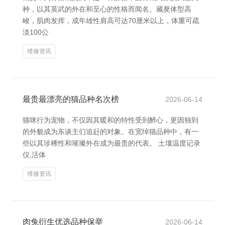
种，以其英武的外在和至心的性格而闻名。藏獒体型高
峻，肌肉发挥，成年雄性肩高可达70厘米以上，体重可疏
淡100公
维修资讯
最贵最漂亮的猫品种名次榜
2026-06-14
猫咪行为宠物，不仅因其暖和的特性受到醉心，更因独到
的外貌成为东谈主们追赶的对象。在宽绰猫品种中，有一
些以其珍稀性和璀璨外在成为最贵的代表。 土壤温度记录
仪,活体
维修资讯
肉兔衍生优选品种保举
2026-06-14