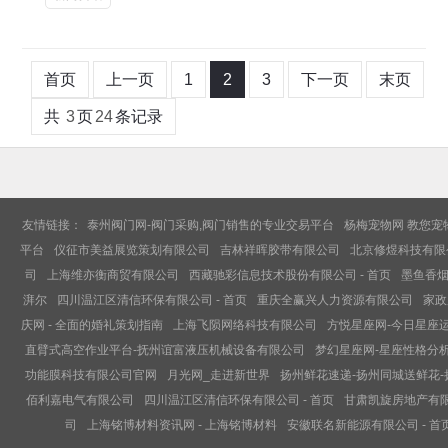
首页
上一页
1
2
3
下一页
末页
共
3
页
24
条记录
友情链接：
泰州阀门网-阀门采购,阀门销售的专业交易平台
杨梅宠物网 教您宠
平台
仪征市美益展览策划有限公司
吉林祥晖胶带有限公司
北京修煜科技有限
司
上海维亦衡商贸有限公司
西藏驰彩信息技术股份有限公司 - 首页
墨鱼香烟
湃尔
四川温江区清信环保有限公司 - 首页
重庆全赢兴人力资源有限公司
家政
庆网 - 全面的婚礼策划指南
上海飞陨网络科技有限公司
方悦星座网-今日星座
直臂式高空作业平台-抚州谊富液压机械设备有限公司
梦幻星座网-星座性格分析
功能膜科技有限公司官网
月光网_走进新世界
扬州鲜花速递-扬州同城送鲜花
佰利嘉电气有限公司
四川温江区清信环保有限公司 - 首页
甘肃凯旋房地产有限公
司
上海铭博材料资讯网 - 上海铭博材料
安徽联名新能源有限公司 - 首