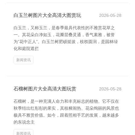
白玉兰树图片大全高清大图赏玩
2026-05-28
白玉兰，又称玉兰，是春季最具代表性的不雅赏花草之
一。其花朵白净如玉，花瓣层叠灵通，香气素雅，被誉
为“花中正人”。白玉兰树肥硕挺拔，枝杈圆润，是园林绿
化和庭院遮拦
新闻资讯
石榴树图片大全高清大图玩赏
2026-05-28
石榴树，是一种充满人命力和丰充标志的植物。它不仅在
秋季结出红彤彤的果实，其枝桠闹热、花朵绚丽的风景也
极具不雅赏价值。如今，跟着照相手艺的发展，越来越多
的东说念主
新闻资讯