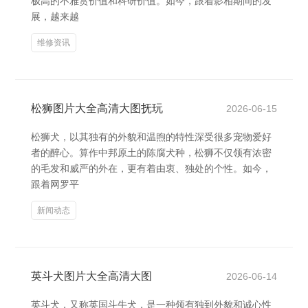
极高的不雅赏价值和科研价值。如今，跟着影相期间的发
展，越来越
维修资讯
松狮图片大全高清大图抚玩
2026-06-15
松狮犬，以其独有的外貌和温煦的特性深受很多宠物爱好
者的醉心。算作中邦原土的陈腐犬种，松狮不仅领有浓密
的毛发和威严的外在，更有着由衷、独处的个性。如今，
跟着网罗平
新闻动态
英斗犬图片大全高清大图
2026-06-14
英斗犬，又称英国斗牛犬，是一种领有独到外貌和诚心性