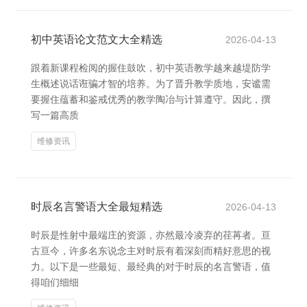
初中英语论文范文大全精选
2026-04-13
跟着新课程检阅的握住鼓吹，初中英语教学越来越堤防学
生概述说话诳骗才智的培养。为了晋升教学质地，安谧需
要握住蕴蓄和鉴戒优秀的教学陶冶与计算遵守。因此，撰
写一篇高质
维修资讯
时辰名言警语大全最短精选
2026-04-13
时辰是性射中最端庄的资源，亦然最冷凌弃的荏苒者。亘
古亘今，许多名东说念主对时辰有着深刻而精好意思的视
力。以下是一些最短、最经典的对于时辰的名言警语，值
得咱们细细