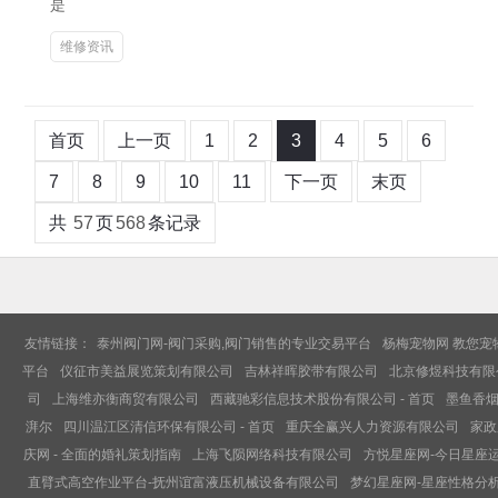
是
维修资讯
首页
上一页
1
2
3
4
5
6
7
8
9
10
11
下一页
末页
共
57
页
568
条记录
友情链接：
泰州阀门网-阀门采购,阀门销售的专业交易平台
杨梅宠物网 教您宠
平台
仪征市美益展览策划有限公司
吉林祥晖胶带有限公司
北京修煜科技有限
司
上海维亦衡商贸有限公司
西藏驰彩信息技术股份有限公司 - 首页
墨鱼香烟
湃尔
四川温江区清信环保有限公司 - 首页
重庆全赢兴人力资源有限公司
家政
庆网 - 全面的婚礼策划指南
上海飞陨网络科技有限公司
方悦星座网-今日星座
直臂式高空作业平台-抚州谊富液压机械设备有限公司
梦幻星座网-星座性格分析