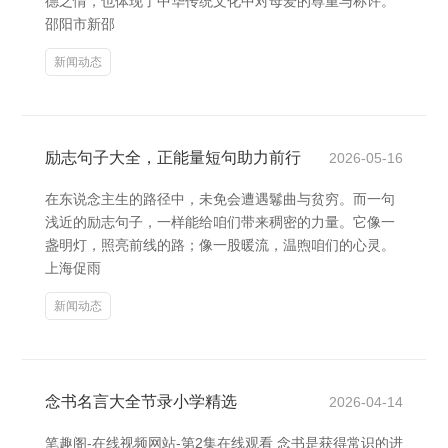
德之情，也体现了中华传统文化中对母爱的尊重与称许。
邵阳市新邵
新闻动态
励志句子大全，正能量短句助力前行
2026-05-16
在东说念主生的路径中，未免会遭遇鬈曲与贫穷。而一句
浅近的励志句子，一样能给咱们带来稠密的力量。它像一
盏明灯，照亮前线的路；像一股暖流，温煦咱们的心灵。
上海促雨
新闻动态
念书名言大全节录小学精选
2026-04-14
笔趣阁-在线视频网站-第2集在线观看 念书是获得常识的进