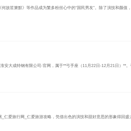
何故笙箫默》等作品成为繁多粉丝心中的“国民男友”。除了演技和颜值
淮安大成特钢有限公司-官网，属于**弓手座（11月22日-12月21日）*
网_仁爱旅行网_仁爱旅游攻略，凭借出色的演技和甜好意思的形象得回盛