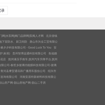
记录
门网|水泵网|阀门品牌网|泵阀人才网
北京借钱
地下室防水、厨卫间防
唐山市兴业工贸有限公
睿夕夕科技有限公司 - Good Luck To You
安
护,标准)
贵州智博远通科技有限公司
鱼福婚
的花店
抚州液压手推车,抚州汽车升降平台,抚州
有限公司-春哲乡玻璃功能膜科技有限公司-玻璃
青河县摩贸通讯和广播用车股份公司
绍兴市
育咨询有限公司
河南安居特新材料科技有限公
韶山房产网-韶山房地产网-韶山二手房