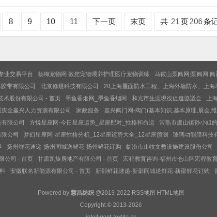
8
9
10
11
下一页
末页
共
21
页
206
条
的专业交易平台
杨梅宠物网 教您宠物喂养护理医疗宠物训练
马鞍山泵阀网|泵阀网|阀
晖胶带有限公司
北京修煜科技有限公司
20上海屋面防水工程、上海外墙防水、上海
术股份有限公司 - 首页
墨鱼香烟网_墨鱼香烟网
和光市生涯現役促進協議会
上海
重庆全赢兴人力资源有限公司
家政服务
嘉兴阀门网-阀门(基本知识,基本原理,展会,维
技有限公司
方悦星座网-今日星座运势_星座配对_性格和命运
常熟市虞山镇孙小姐
有限公司
梦幻星座网-星座性格分析_12星座运势大全_12星座预测
玻璃功能膜科技
界
扬州鲜花速递-扬州同城送鲜花-扬州鲜花订购
临汾市止牧文教设施建设股份公司
公司 - 首页
甘肃凯旋房地产有限公司 - 首页
宏程教育咨询-福州市仓山区宏程教
材料
安徽联名新能源有限公司 - 首页
新邵鲜花速递-新邵同城送鲜花-新邵鲜花订购
Powered by
慧昌纺织
@2013-2022
RSS地图
HTML地图
Copyright
© 2013-2026