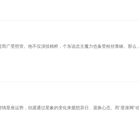
过而广受照管。他不仅演技精粹，个东说念主魔力也备受粉丝青睐。那么，
留情星座运势，但愿通过星象的变化来臆想异日、退换心态。而“星座网”